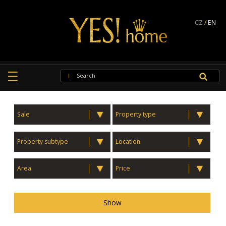
CZ
/
EN
Sale
Property type
Property subtype
Location
Area
Price
Show