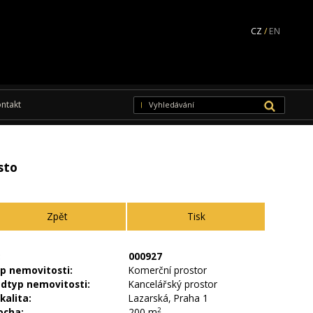
CZ
/
EN
ntakt
sto
zpět
Tisk
:
000927
p nemovitosti:
Komerční prostor
dtyp nemovitosti:
Kancelářský prostor
kalita:
Lazarská, Praha 1
ocha:
200 m
2