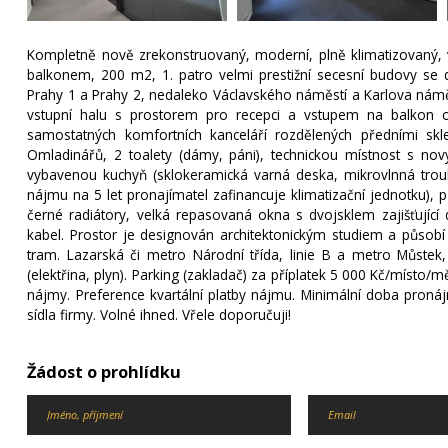
Kompletně nově zrekonstruovaný, moderní, plně klimatizovaný, ve
balkonem, 200 m2, 1. patro velmi prestižní secesní budovy se 
Prahy 1 a Prahy 2, nedaleko Václavského náměstí a Karlova náměs
vstupní halu s prostorem pro recepci a vstupem na balkon or
samostatných komfortních kanceláří rozdělených předními skl
Omladinářů, 2 toalety (dámy, páni), technickou místnost s no
vybavenou kuchyň (sklokeramická varná deska, mikrovlnná trouba
nájmu na 5 let pronajímatel zafinancuje klimatizační jednotku), p
černé radiátory, velká repasovaná okna s dvojsklem zajišťující 
kabel. Prostor je designován architektonickým studiem a pů
tram. Lazarská či metro Národní třída, linie B a metro Můstek
(elektřina, plyn). Parking (zakladač) za příplatek 5 000 Kč/místo/m
nájmy. Preference kvartální platby nájmu. Minimální doba proná
sídla firmy. Volné ihned. Vřele doporučuji!
Žádost o prohlídku