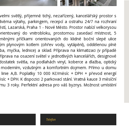
lmi světlý, příjemně tichý, nezařízený, kancelářský prostor s
dvěma výtahy, parkingem, recepcí a ostrahu 24/7 na rozhraní
tí, Lazarská, Praha 1 - Nové Město. Prostor nabízí velkorysou
ientovaný do vnitrobloku, prostornou zasedací místnost, 5
eněnými příčkami orientovaných do klidné boční slepé ulice
vým plynovým kotlem (ohřev vody, vytápění), oddělenou plně
, myčka, lednice) a sklad. Příprava na klimatizaci (v případě
říprava na osazení světel v jednotlivých kancelářích, designové
dostatek světla, na podlahách vinyl, koberce a dlažba, optický
sobí moderním, vzdušným a komfortním dojmem. Přímo u domu
, linie A,B. Poplatky 10 000 Kč/měsíc + DPH + převod energií
ěsíc + DPH. K dispozici 2 parkovací stání. Vratná kauce 3 měsíční
jmu 3 roky. Perfektní adresa pro váš byznys. Možnost umístění