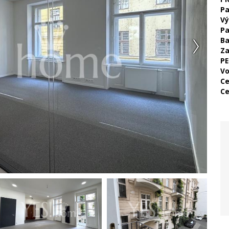
Pa
Vý
Pa
Ba
Za
PE
Vo
Ce
Ce