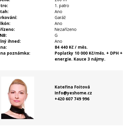
tro:
1. patro
tah:
Ano
rkování:
Garáž
lkón:
Ano
řízeno:
Nezařízeno
NB:
G
lný ihned:
Ano
na:
84 440 Kč / měs.
na poznámka:
Poplatky 10 000 Kč/měs. + DPH +
energie. Kauce 3 nájmy.
Kateřina Foitová
Info@yeshome.cz
+420 607 749 996