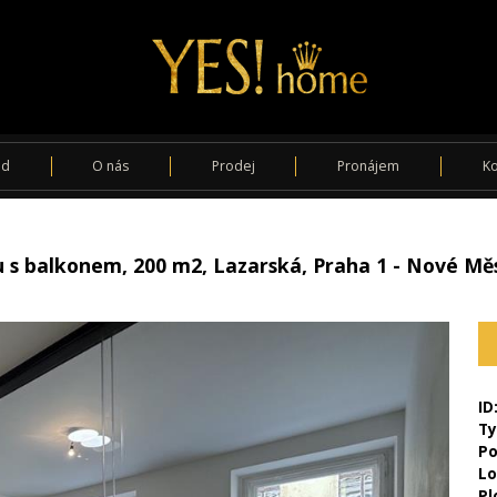
od
O nás
Prodej
Pronájem
Ko
 s balkonem, 200 m2, Lazarská, Praha 1 - Nové Mě
ID
Ty
Po
Lo
Pl