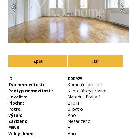
zpět
Tisk
ID:
000925
Typ nemovitosti:
Komerční prostor
Podtyp nemovitosti:
Kancelářský prostor
Lokalita:
Národní, Praha 1
Plocha:
210 m
2
Patro:
3. patro
Výtah:
Ano
Zařízeno:
Nezařízeno
PENB:
E
Volný ihned:
Ano