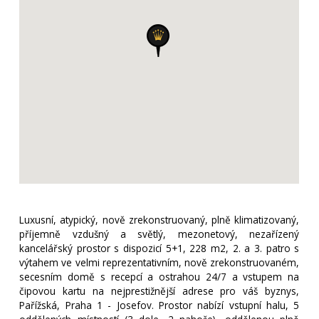
Luxusní, atypický, nově zrekonstruovaný, plně klimatizovaný,
příjemně vzdušný a světlý, mezonetový, nezařízený
kancelářský prostor s dispozicí 5+1, 228 m2, 2. a 3. patro s
výtahem ve velmi reprezentativním, nově zrekonstruovaném,
secesním domě s recepcí a ostrahou 24/7 a vstupem na
čipovou kartu na nejprestižnější adrese pro váš byznys,
Pařížská, Praha 1 - Josefov. Prostor nabízí vstupní halu, 5