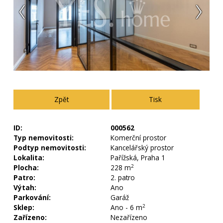
zpět
Tisk
ID:
000562
Typ nemovitosti:
Komerční prostor
Podtyp nemovitosti:
Kancelářský prostor
Lokalita:
Pařížská, Praha 1
Plocha:
228 m
2
Patro:
2. patro
Výtah:
Ano
Parkování:
Garáž
Sklep:
Ano - 6 m
2
Zařízeno:
Nezařízeno