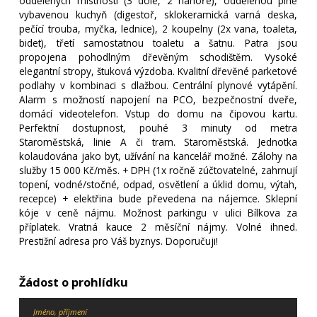
oddělených místností (3 dole, 2 nahoře), oddělenou plně
vybavenou kuchyň (digestoř, sklokeramická varná deska,
pečící trouba, myčka, lednice), 2 koupelny (2x vana, toaleta,
bidet), třetí samostatnou toaletu a šatnu. Patra jsou
propojena pohodlným dřevěným schodištěm. Vysoké
elegantní stropy, štuková výzdoba. Kvalitní dřevěné parketové
podlahy v kombinaci s dlažbou. Centrální plynové vytápění.
Alarm s možností napojení na PCO, bezpečnostní dveře,
domácí videotelefon. Vstup do domu na čipovou kartu.
Perfektní dostupnost, pouhé 3 minuty od metra
Staroměstská, linie A či tram. Staroměstská. Jednotka
kolaudována jako byt, užívání na kancelář možné. Zálohy na
služby 15 000 Kč/měs. + DPH (1x ročně zúčtovatelné, zahrnují
topení, vodné/stočné, odpad, osvětlení a úklid domu, výtah,
recepce) + elektřina bude převedena na nájemce. Sklepní
kóje v ceně nájmu. Možnost parkingu v ulici Bílkova za
příplatek. Vratná kauce 2 měsíční nájmy. Volné ihned.
Prestižní adresa pro Váš byznys. Doporučuji!
Žádost o prohlídku