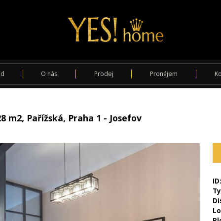
od
O nás
Prodej
Pronájem
Ko
 m2, Pařížská, Praha 1 - Josefov
ID
Ty
Di
Lo
Pl