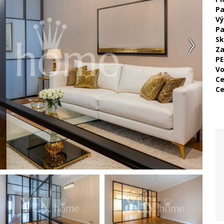
Pa
Vý
Pa
Sk
Za
PE
Vo
Ce
Ce