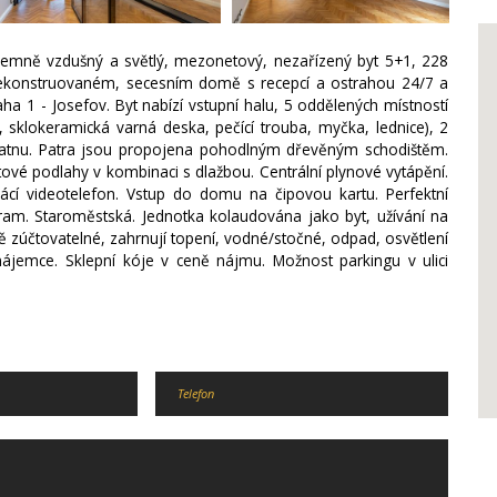
říjemně vzdušný a světlý, mezonetový, nezařízený byt 5+1, 228
zrekonstruovaném, secesním domě s recepcí a ostrahou 24/7 a
ha 1 - Josefov. Byt nabízí vstupní halu, 5 oddělených místností
 sklokeramická varná deska, pečící trouba, myčka, lednice), 2
a šatnu. Patra jsou propojena pohodlným dřevěným schodištěm.
tové podlahy v kombinaci s dlažbou. Centrální plynové vytápění.
í videotelefon. Vstup do domu na čipovou kartu. Perfektní
ram. Staroměstská. Jednotka kolaudována jako byt, užívání na
 zúčtovatelné, zahrnují topení, vodné/stočné, odpad, osvětlení
ájemce. Sklepní kóje v ceně nájmu. Možnost parkingu v ulici