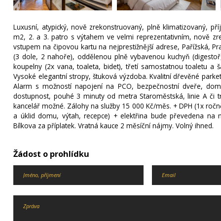
Luxusní, atypický, nově zrekonstruovaný, plně klimatizovaný, p
m2, 2. a 3. patro s výtahem ve velmi reprezentativním, nově 
vstupem na čipovou kartu na nejprestižnější adrese, Pařížská, Pra
(3 dole, 2 nahoře), oddělenou plně vybavenou kuchyň (digestoř,
koupelny (2x vana, toaleta, bidet), třetí samostatnou toaletu 
Vysoké elegantní stropy, štuková výzdoba. Kvalitní dřevěné parke
Alarm s možností napojení na PCO, bezpečnostní dveře, domác
dostupnost, pouhé 3 minuty od metra Staroměstská, linie A či t
kancelář možné. Zálohy na služby 15 000 Kč/měs. + DPH (1x ročně
a úklid domu, výtah, recepce) + elektřina bude převedena na n
Bílkova za příplatek. Vratná kauce 2 měsíční nájmy. Volný ihned.
Žádost o prohlídku