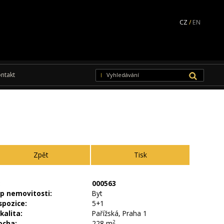
CZ
/
EN
ntakt
zpět
Tisk
:
000563
p nemovitosti:
Byt
spozice:
5+1
kalita:
Pařížská, Praha 1
ocha:
228 m
2