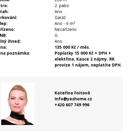
tro:
2. patro
tah:
Ano
rkování:
Garáž
lep:
Ano - 6 m
2
řízeno:
Nezařízeno
NB:
G
lný ihned:
Ano
na:
135 000 Kč / měs.
na poznámka:
Poplatky 15 000 Kč + DPH +
elektřina. Kauce 2 nájmy. RK
provize 1 nájem, neplatíte DPH.
Kateřina Foitová
Info@yeshome.cz
+420 607 749 996