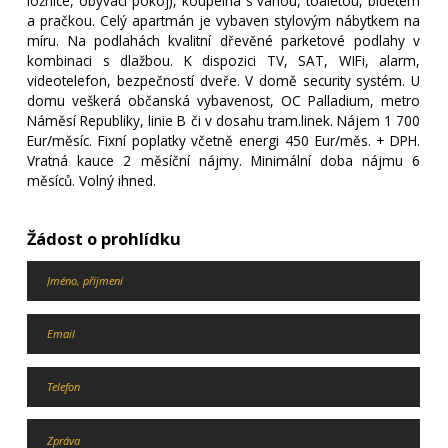
ložnice, obývací pokoj), koupelna s vanou, toaletou, bidetem
a pračkou. Celý apartmán je vybaven stylovým nábytkem na
míru. Na podlahách kvalitní dřevěné parketové podlahy v
kombinaci s dlažbou. K dispozici TV, SAT, WIFi, alarm,
videotelefon, bezpečností dveře. V domě security systém. U
domu veškerá občanská vybavenost, OC Palladium, metro
Náměsí Republiky, linie B či v dosahu tram.linek. Nájem 1 700
Eur/měsíc. Fixní poplatky včetně energi 450 Eur/měs. + DPH.
Vratná kauce 2 měsíční nájmy. Minimální doba nájmu 6
měsíců. Volný ihned.
Žádost o prohlídku