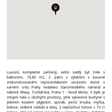
Luxusní, kompletně zařízený, velmi světlý byt 3+kk s
balkonem, 76,80 m2, 2. patro s výtahem v luxusně
zrekonstruovaném reprezentativním secesním domě v
samém srdci Prahy nedaleko Staroměstkého náměstí a
nábřeží Vltavy, Truhlářská, Praha 1 - Nové Město. V bytě je
vstupní hala s úložnými prostory, plně vybavená kuchyně s
jídelním koutem (digestoř, sporák, pečící trouba, myčka,
lednice, veškeré nádobí a sklo), 2 neprůchozí ložnice s TV (1