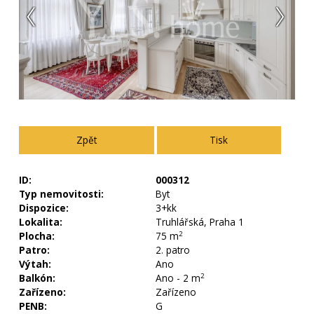
zpět
Tisk
ID:
000312
Typ nemovitosti:
Byt
Dispozice:
3+kk
Lokalita:
Truhlářská, Praha 1
Plocha:
75 m
2
Patro:
2. patro
Výtah:
Ano
Balkón:
Ano - 2 m
2
Zařízeno:
Zařízeno
PENB:
G